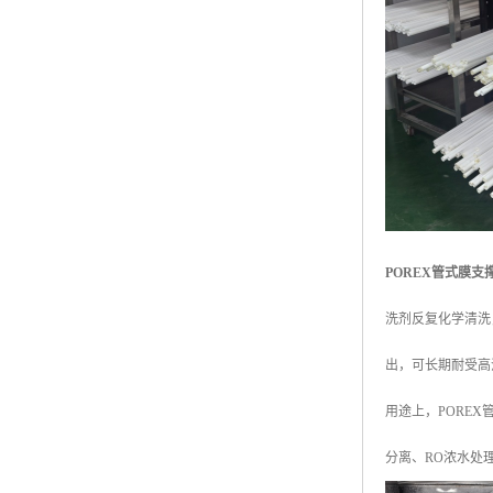
POREX管式膜支
洗剂反复化学清洗
出，可长期耐受高
用途上，PORE
分离、RO浓水处