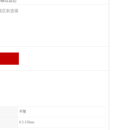
烧结过滤芯
禺区新造镇
不限
0.5-150um