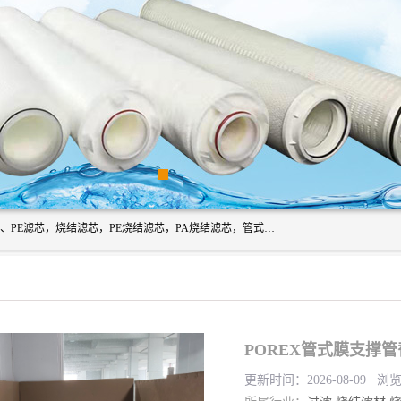
广州滤源过滤器材有限公司主营经营产品有：PTFE烧结滤芯、PE滤芯，烧结滤芯，PE烧结滤芯，PA烧结滤芯，管式膜支撑管，真空上料机滤芯，粉末烧结滤芯，止溢滤芯，吸头滤芯，湿化瓶滤芯、不锈钢烧结滤芯等。公司现拥有一批精干的管理人员和一支高素质的技术队伍，舒适优雅的办公环境和拥有全新现代化标准厂房。
POREX管式膜支撑
更新时间：2026-08-09 浏