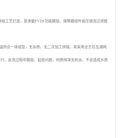
烧结工艺打造，是承载PVDF功能膜层、保障膜组件高压错流过滤稳
高温热合一体成型，无杂质、无二次加工拼接。其采用全方位互通网
运行、反洗过程中脱层、起皮问题，材质纯净无析出，不会造成水质