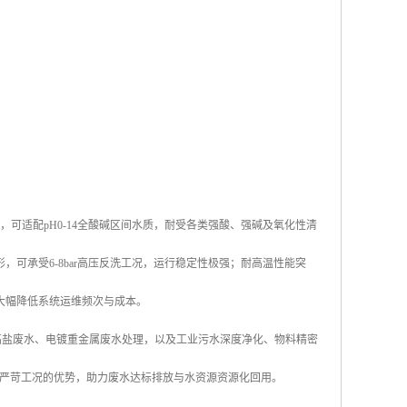
可适配pH0-14全酸碱区间水质，耐受各类强酸、强碱及氧化性清
可承受6-8bar高压反洗工况，运行稳定性极强；耐高温性能突
大幅降低系统运维频次与成本。
、高盐废水、电镀重金属废水处理，以及工业污水深度净化、物料精密
耐严苛工况的优势，助力废水达标排放与水资源资源化回用。