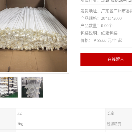
所属行业：
过滤
烧结滤材
发货地址：广东省广州市番
产品规格：20*13*2000
产品数量：0.00个
包装说明：纸箱包装
价格：￥
55.00
元/个 起
在线留言
PE
长度
3kg
过滤精度